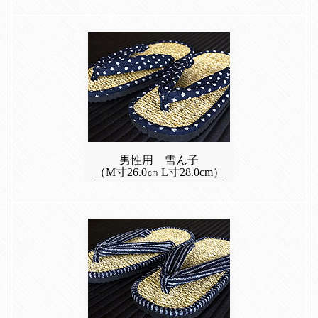
男性用 雪ん子
（M寸26.0㎝ L寸28.0cm）