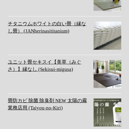
チタニウムホワイトの白い畳（縁な
し畳） (JANherinasititanium)
ユニット畳セキスイ【美草（みぐ
さ）】縁なし (Sekisui-migusa)
畳防カビ 除菌 除臭剤 NEW 太陽の霧
業務店用 (Taiyou-no-Kiri)