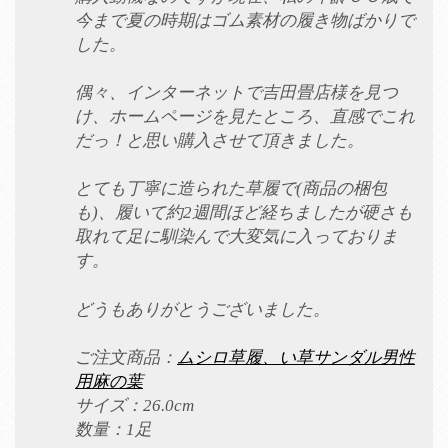
今まで夏の時期はゴム素材の履き物ばかりで
した。
偶々、インターネットで吉田畳店様を見つ
け、ホームページを見たところ、直感でこれ
だっ！と思い購入させて頂きました。
とても丁寧に造られた草履で(商品の梱包
も)、履いて約2週間ほど経ちましたが硬さも
取れて足に馴染んで大変気に入っておりま
す。
どうもありがとうございました。
ご注文商品：
ムシロ草履、い草サンダル男性
用麻の葉
サイズ：26.0cm
数量：1足