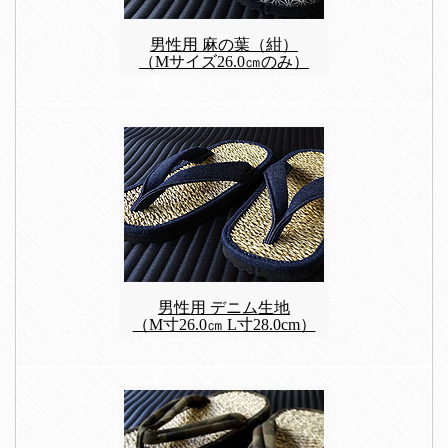
男性用 麻の葉（紺）
（Mサイズ26.0㎝のみ）
男性用 デニム生地
（M寸26.0㎝ L寸28.0cm）