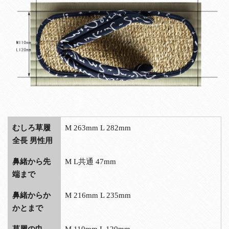
むしろ草履
M 263mm L 282mm
全長 男性用
鼻緒から先
M L共通 47mm
端まで
鼻緒からか
M 216mm L 235mm
かとまで
草履の巾
M 110mm L 120mm