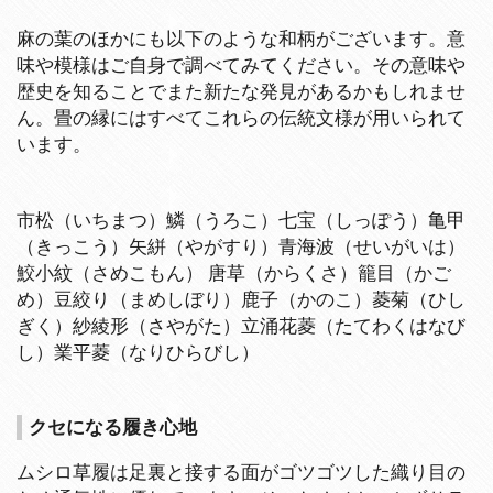
麻の葉のほかにも以下のような和柄がございます。意
味や模様はご自身で調べてみてください。その意味や
歴史を知ることでまた新たな発見があるかもしれませ
ん。畳の縁にはすべてこれらの伝統文様が用いられて
います。
市松（いちまつ）鱗（うろこ）七宝（しっぽう）亀甲
（きっこう）矢絣（やがすり）青海波（せいがいは）
鮫小紋（さめこもん） 唐草（からくさ）籠目（かご
め）豆絞り（まめしぼり）鹿子（かのこ）菱菊（ひし
ぎく）紗綾形（さやがた）立涌花菱（たてわくはなび
し）業平菱（なりひらびし）
クセになる履き心地
ムシロ草履は足裏と接する面がゴツゴツした織り目の