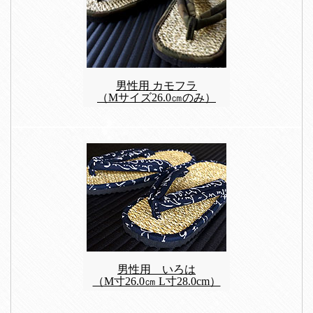
男性用 カモフラ
（Mサイズ26.0㎝のみ）
男性用 いろは
（M寸26.0㎝ L寸28.0cm）