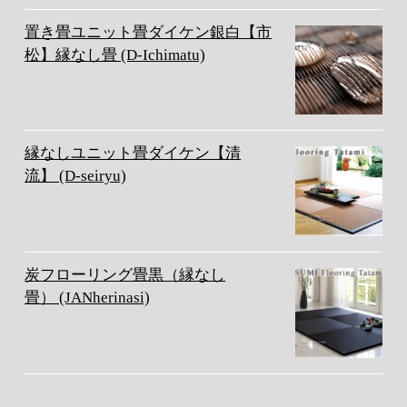
置き畳ユニット畳ダイケン銀白【市
松】縁なし畳 (D-Ichimatu)
縁なしユニット畳ダイケン【清
流】 (D-seiryu)
炭フローリング畳黒（縁なし
畳） (JANherinasi)