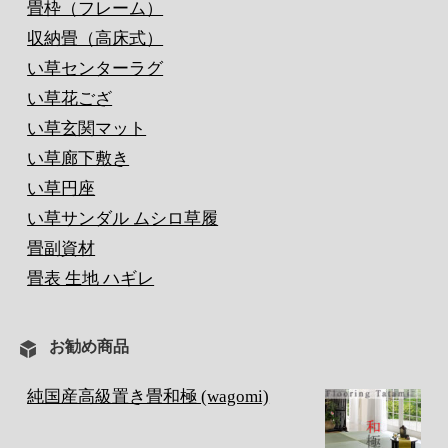
畳枠（フレーム）
収納畳（高床式）
い草センターラグ
い草花ござ
い草玄関マット
い草廊下敷き
い草円座
い草サンダル ムシロ草履
畳副資材
畳表 生地 ハギレ
お勧め商品
純国産高級置き畳和極 (wagomi)