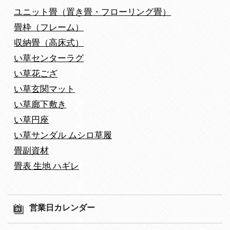
ユニット畳（置き畳・フローリング畳）
畳枠（フレーム）
収納畳（高床式）
い草センターラグ
い草花ござ
い草玄関マット
い草廊下敷き
い草円座
い草サンダル ムシロ草履
畳副資材
畳表 生地 ハギレ
営業日カレンダー