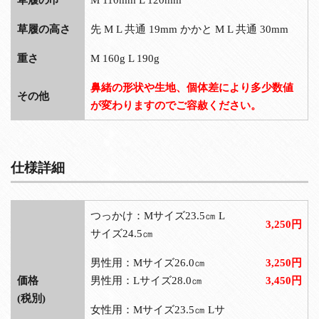
草履の高さ
先 M L 共通 19mm かかと M L 共通 30mm
重さ
M 160g L 190g
鼻緒の形状や生地、個体差により多少数値
その他
が変わりますのでご容赦ください。
仕様詳細
つっかけ：Mサイズ23.5㎝ L
3,250円
サイズ24.5㎝
男性用：Mサイズ26.0㎝
3,250円
価格
男性用：Lサイズ28.0㎝
3,450円
(税別)
女性用：Mサイズ23.5㎝ Lサ