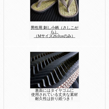
男性用 刺し小柄（さしこが
ら）
（Mサイズ26.0㎝のみ）
裏面にはタイヤゴムに
使用されている丈夫な素材
耐久性は折り紙つき！