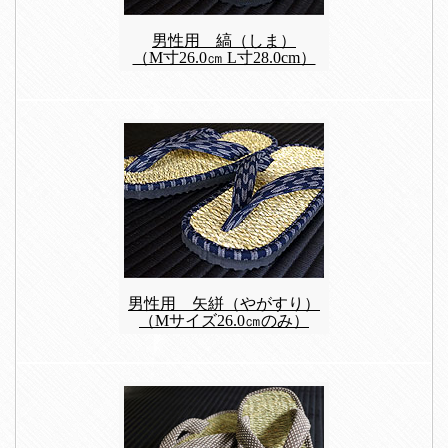
男性用 縞（しま）
（M寸26.0㎝ L寸28.0cm）
男性用 矢絣（やがすり）
（Mサイズ26.0㎝のみ）