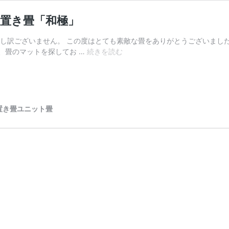
級置き畳「和極」
申し訳ございません。 この度はとても素敵な畳をありがとうございました
新
、畳のマットを探してお …
続きを読む
生
児
の
子
ど
置き畳ユニット畳
も
へ
畳
の
マ
ッ
ト
|
純
国
産