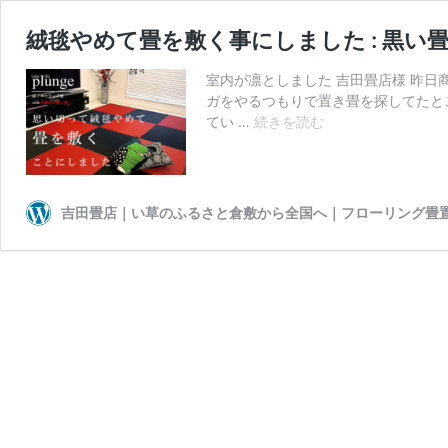
絨毯やめて畳を敷く事にしました : 黒い畳
室内が凛としました 吉田畳店様 昨
ガをやるつもりで置き畳を探してたと
絨
てい …
続きを読む
毯
や
め
て
吉田畳店｜い草のふるさと倉敷から全国へ｜フローリング畳
畳
を
敷
く
事
に
し
ま
し
た
: