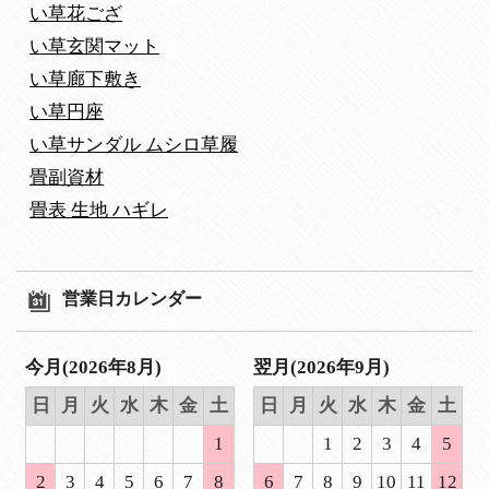
い草花ござ
い草玄関マット
い草廊下敷き
い草円座
い草サンダル ムシロ草履
畳副資材
畳表 生地 ハギレ
営業日カレンダー
今月(2026年8月)
翌月(2026年9月)
日
月
火
水
木
金
土
日
月
火
水
木
金
土
1
1
2
3
4
5
2
3
4
5
6
7
8
6
7
8
9
10
11
12