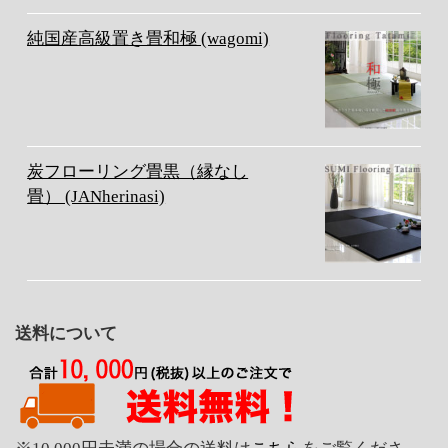
純国産高級置き畳和極 (wagomi)
炭フローリング畳黒（縁なし
畳） (JANherinasi)
送料について