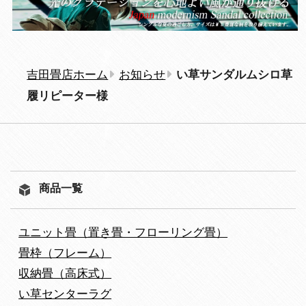
吉田畳店ホーム
お知らせ
い草サンダルムシロ草
履リピーター様
商品一覧
ユニット畳（置き畳・フローリング畳）
畳枠（フレーム）
収納畳（高床式）
い草センターラグ