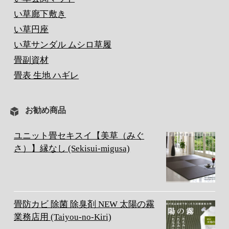
い草廊下敷き
い草円座
い草サンダル ムシロ草履
畳副資材
畳表 生地 ハギレ
お勧め商品
ユニット畳セキスイ【美草（みぐ
さ）】縁なし (Sekisui-migusa)
畳防カビ 除菌 除臭剤 NEW 太陽の霧
業務店用 (Taiyou-no-Kiri)