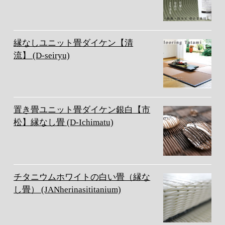
縁なしユニット畳ダイケン【清
流】 (D-seiryu)
置き畳ユニット畳ダイケン銀白【市
松】縁なし畳 (D-Ichimatu)
チタニウムホワイトの白い畳（縁な
し畳） (JANherinasititanium)