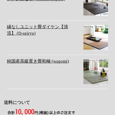
縁なしユニット畳ダイケン【清
流】 (D-seiryu)
純国産高級置き畳和極 (wagomi)
送料について