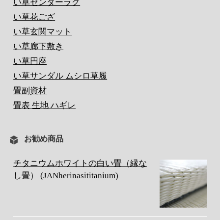
い草センターラグ
い草花ござ
い草玄関マット
い草廊下敷き
い草円座
い草サンダル ムシロ草履
畳副資材
畳表 生地 ハギレ
お勧め商品
チタニウムホワイトの白い畳（縁な
し畳） (JANherinasititanium)