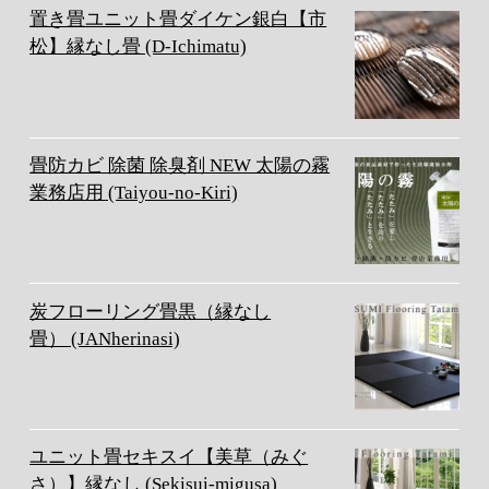
置き畳ユニット畳ダイケン銀白【市
松】縁なし畳 (D-Ichimatu)
畳防カビ 除菌 除臭剤 NEW 太陽の霧
業務店用 (Taiyou-no-Kiri)
炭フローリング畳黒（縁なし
畳） (JANherinasi)
ユニット畳セキスイ【美草（みぐ
さ）】縁なし (Sekisui-migusa)