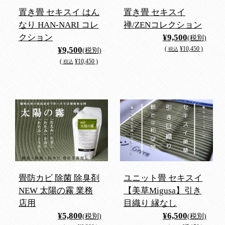
置き畳 セキスイ はん
置き畳 セキスイ
なり HAN-NARI コレ
禅/ZENコレクション
クション
¥9,500
(税別)
¥9,500
(
¥10,450 )
税込
(税別)
(
¥10,450 )
税込
畳防カビ 除菌 除臭剤
ユニット畳 セキスイ
NEW 太陽の霧 業務
【美草Migusa】引き
店用
目織り 縁なし
¥5,800
¥6,500
(税別)
(税別)