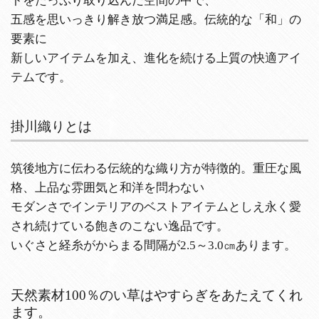
トをたっぷり取り込んだ空間の中で、
五感を思いっきり解き放つ満足感。伝統的な「和」の
要素に
新しいアイテムを加え、進化を続ける上質の快適アイ
テムです。
掛川織りとは
筑後地方に伝わる伝統的な織り方が特徴的。重圧な風
格、上品な雰囲気と和洋を問わない
モダンさでインテリアのベストアイテムとしえ永く愛
され続けている飽きのこない逸品です。
いぐさと経糸がからまる間隔が2.5～3.0㎝あります。
天然素材100％のい草はやすらぎをあたえてくれ
ます。