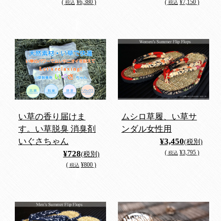
(
¥6,380 )
(
¥7,150 )
税込
税込
い草の香り届けま
ムシロ草履、い草サ
す。い草脱臭 消臭剤
ンダル女性用
いぐさちゃん
¥3,450
(税別)
¥728
(
¥3,795 )
税込
(税別)
(
¥800 )
税込