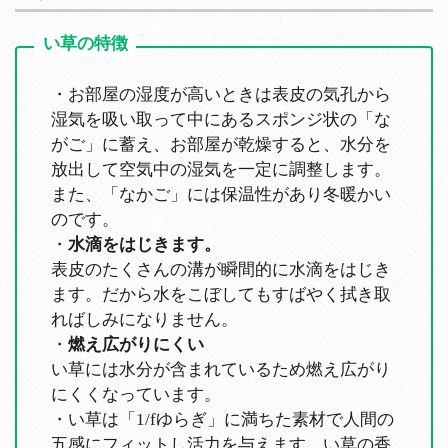
・お部屋の湿度が高いときは表皮の気孔から
湿気を吸い取って中にあるスポンジ状の「な
がご」に蓄え、お部屋が乾燥すると、水分を
放出して空気中の湿気を一定に調整します。
また、「なかご」には保温性があり冬暖かい
のです。
・
水滴をはじきます。
表皮のたくさんの溝が瞬間的に水滴をはじき
ます。だから水をこぼしてもすばやく拭き取
ればしみになりません。
・
燃え広がりにくい
い草には水分が含まれているため燃え広がり
にくくなっています。
・い草は「1/fゆらぎ」に満ちた素材で人間の
五感にフィットし活力を与えます。い草の香