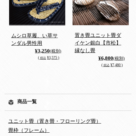
置き畳ユニット畳ダ
ムシロ草履、い草サ
イケン銀白【市松】
ンダル男性用
縁なし畳
¥3,250
(税別)
¥6,800
(
¥3,575 )
税込
(税別)
(
¥7,480 )
税込
商品一覧
ユニット畳（置き畳・フローリング畳）
畳枠（フレーム）