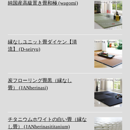
純国産高級置き畳和極 (wagomi)
縁なしユニット畳ダイケン【清
流】 (D-seiryu)
炭フローリング畳黒（縁なし
畳） (JANherinasi)
チタニウムホワイトの白い畳（縁な
し畳） (JANherinasititanium)