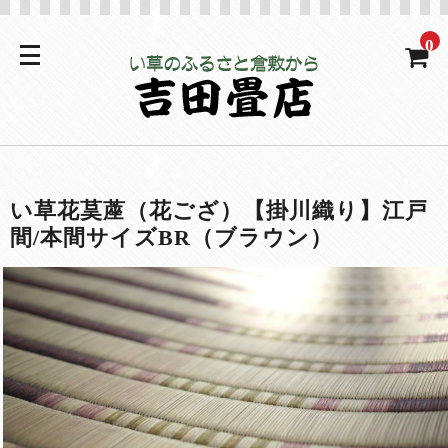
0
い草花茣蓙（花ござ）【掛川織り】江戸
間/本間サイズBR（ブラウン）