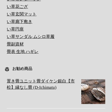
い草花ござ
い草玄関マット
い草廊下敷き
い草円座
い草サンダル ムシロ草履
畳副資材
畳表 生地 ハギレ
お勧め商品
置き畳ユニット畳ダイケン銀白【市
松】縁なし畳 (D-Ichimatu)