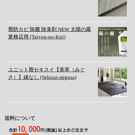
畳防カビ 除菌 除臭剤 NEW 太陽の霧
業務店用 (Taiyou-no-Kiri)
ユニット畳セキスイ【美草（みぐ
さ）】縁なし (Sekisui-migusa)
送料について