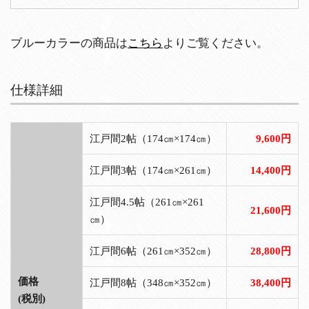
ブルーカラーの商品は
こちら
よりご覧ください。
仕様詳細
江戸間2帖（174㎝×174㎝）
9,600円
江戸間3帖（174㎝×261㎝）
14,400円
江戸間4.5帖（261㎝×261
21,600円
㎝）
江戸間6帖（261㎝×352㎝）
28,800円
価格
江戸間8帖（348㎝×352㎝）
38,400円
(税別)