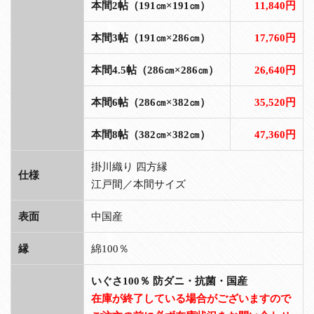
本間2帖（191㎝×191㎝）
11,840円
本間3帖（191㎝×286㎝）
17,760円
本間4.5帖（286㎝×286㎝）
26,640円
本間6帖（286㎝×382㎝）
35,520円
本間8帖（382㎝×382㎝）
47,360円
掛川織り 四方縁
仕様
江戸間／本間サイズ
表面
中国産
縁
綿100％
いぐさ100％ 防ダニ・抗菌・国産
在庫が終了している場合がございますので