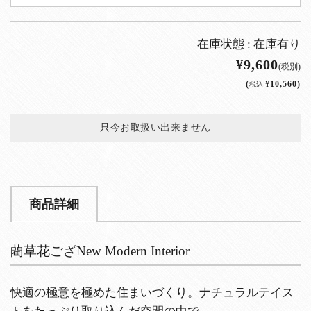
在庫状態 :
在庫有り
¥9,600
(税別)
(
¥10,560
)
税込
只今お取扱い出来ません
商品詳細
藺草花ござNew Modern Interior
快適の極意を極めた住まいづくり。ナチュラルテイス