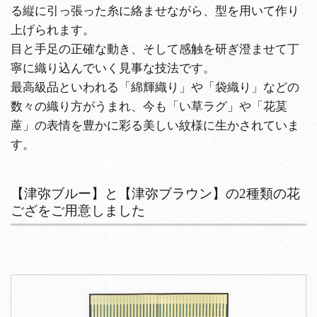
る縦に引っ張った糸に絡ませながら、型を用いて作り
上げられます。
目と手足の正確な動き、そして感触を研ぎ澄ませて丁
寧に織り込んでいく見事な技法です。
最高級品といわれる「綿輝織り」や「袋織り」などの
数々の織り方がうまれ、今も「い草ラグ」や「花茣
蓙」の表情を豊かに彩る美しい紋様に生かされていま
す。
【津弥ブルー】と【津弥ブラウン】の2種類の花
ござをご用意しました