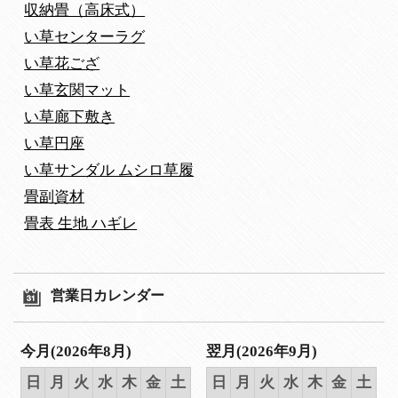
収納畳（高床式）
い草センターラグ
い草花ござ
い草玄関マット
い草廊下敷き
い草円座
い草サンダル ムシロ草履
畳副資材
畳表 生地 ハギレ
営業日カレンダー
今月(2026年8月)
翌月(2026年9月)
日
月
火
水
木
金
土
日
月
火
水
木
金
土