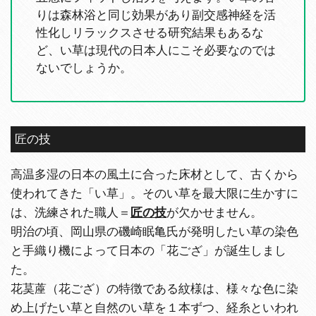
りは森林浴と同じ効果があり副交感神経を活
性化しリラックスさせる研究結果もあるな
ど、い草は現代の日本人にこそ必要なのでは
ないでしょうか。
匠の技
高温多湿の日本の風土に合った床材として、古くから
使われてきた「い草」。そのい草を最大限に生かすに
は、洗練された職人＝
匠の技
が欠かせません。
明治の頃、岡山県の磯崎眠亀氏が発明したい草の染色
と手織り機によって日本の「花ござ」が誕生しまし
た。
花茣蓙（花ござ）の特徴である紋様は、様々な色に染
め上げたい草と自然のい草を１本ずつ、経糸といわれ