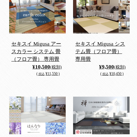
セキスイ Migusa アー
セキスイ Migusa シス
スカラー システム 畳
テム畳（フロア畳）
（フロア畳） 専用畳
専用畳
¥10,500
¥9,500
(税別)
(税別)
(
¥11,550 )
(
¥10,450 )
税込
税込