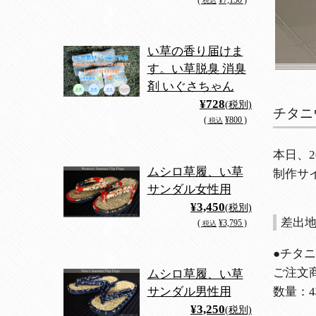
(
¥7,150 )
税込
い草の香り届けま
す。い草脱臭 消臭
剤 いぐさちゃん
¥728
(税別)
チタニ
(
¥800 )
税込
本日、2
ムシロ草履、い草
制作サイ
サンダル女性用
¥3,450
(税別)
差出地：
(
¥3,795 )
税込
●チタ
ご注文商
ムシロ草履、い草
数量：
サンダル男性用
¥3,250
(税別)