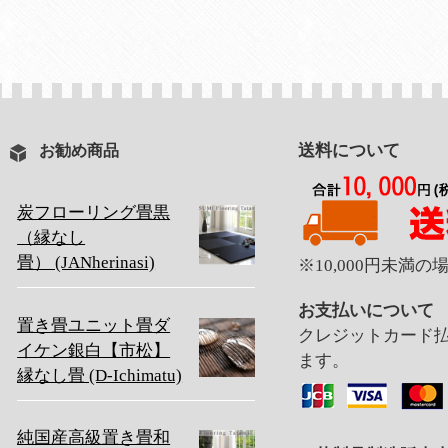
送料について
お勧め商品
炭フローリング畳黒
（縁なし
畳） (JANherinasi)
※10,000円未満
お支払いについて
置き畳ユニット畳ダ
クレジットカード
イケン銀白【市松】
ます。
縁なし畳 (D-Ichimatu)
純国産高級置き畳和