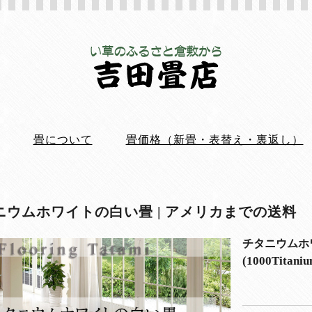
畳について
畳価格（新畳・表替え・裏返し）
ニウムホワイトの白い畳 | アメリカまでの送料
チタニウムホ
(1000Titani