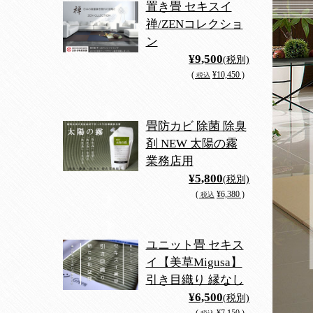
置き畳 セキスイ
禅/ZENコレクショ
ン
¥9,500
(税別)
(
¥10,450 )
税込
畳防カビ 除菌 除臭
剤 NEW 太陽の霧
業務店用
¥5,800
(税別)
(
¥6,380 )
税込
ユニット畳 セキス
イ【美草Migusa】
引き目織り 縁なし
¥6,500
(税別)