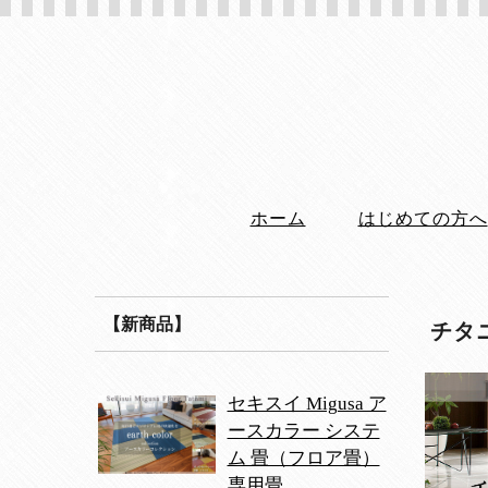
ホーム
はじめての方へ
【新商品】
チタ
セキスイ Migusa ア
ースカラー システ
ム 畳（フロア畳）
専用畳