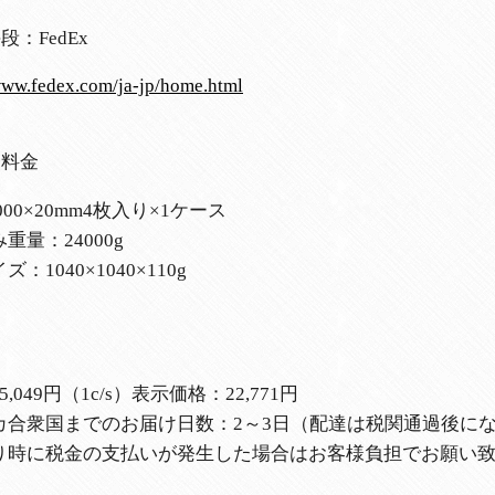
段：FedEx
www.fedex.com/ja-jp/home.html
・料金
1000×20mm4枚入り×1ケース
重量：24000g
：1040×1040×110g
,049円（1c/s）表示価格：22,771円
カ合衆国までのお届け日数：2～3日（配達は税関通過後に
り時に税金の支払いが発生した場合はお客様負担でお願い