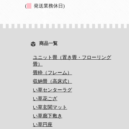
(
発送業務休日)
商品一覧
ユニット畳（置き畳・フローリング
畳）
畳枠（フレーム）
収納畳（高床式）
い草センターラグ
い草花ござ
い草玄関マット
い草廊下敷き
い草円座