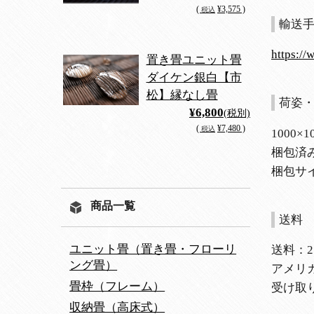
(
¥3,575 )
税込
輸送手
https://
置き畳ユニット畳
ダイケン銀白【市
松】縁なし畳
荷姿
¥6,800
(税別)
(
¥7,480 )
税込
1000×
梱包済み
梱包サイズ
商品一覧
送料
ユニット畳（置き畳・フローリ
送料：25
ング畳）
アメリ
畳枠（フレーム）
受け取
収納畳（高床式）