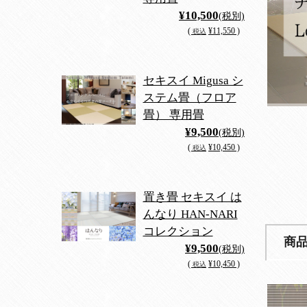
¥10,500
(税別)
(
¥11,550 )
税込
セキスイ Migusa シ
ステム畳（フロア
畳） 専用畳
¥9,500
(税別)
(
¥10,450 )
税込
置き畳 セキスイ は
んなり HAN-NARI
コレクション
商
¥9,500
(税別)
(
¥10,450 )
税込