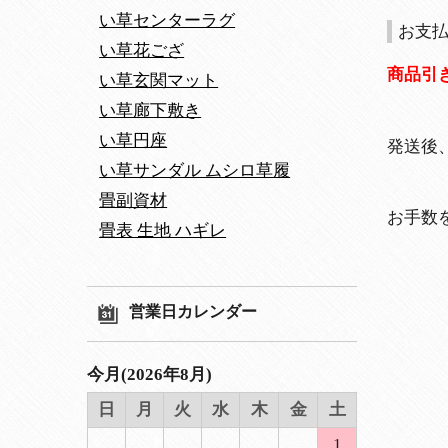
い草センターラグ
お支
い草花ござ
商品引
い草玄関マット
い草廊下敷き
い草円座
発送後
い草サンダル ムシロ草履
畳副資材
お手数
畳表 生地 ハギレ
営業日カレンダー
今月(2026年8月)
日
月
火
水
木
金
土
1