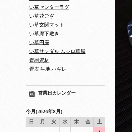
い草センターラグ
い草花ござ
い草玄関マット
い草廊下敷き
い草円座
い草サンダル ムシロ草履
畳副資材
畳表 生地 ハギレ
営業日カレンダー
今月(2026年8月)
日
月
火
水
木
金
土