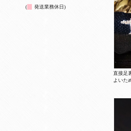
(
発送業務休日)
直接足
よいた