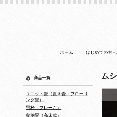
ホーム
はじめての方へ
ム
商品一覧
ユニット畳（置き畳・フローリ
ング畳）
畳枠（フレーム）
収納畳（高床式）