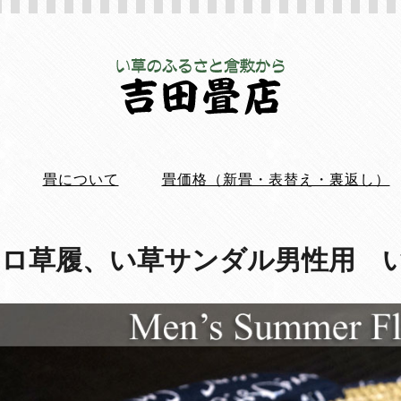
畳について
畳価格（新畳・表替え・裏返し）
シロ草履、い草サンダル男性用 