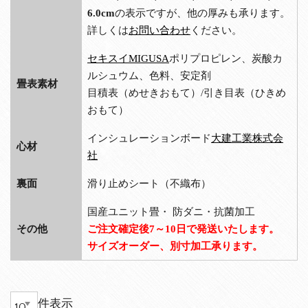
6.0cm
の表示ですが、他の厚みも承ります。
詳しくは
お問い合わせ
ください。
セキスイMIGUSA
ポリプロピレン、炭酸カ
ルシュウム、色料、安定剤
畳表素材
目積表（めせきおもて）/引き目表（ひきめ
おもて）
インシュレーションボード
大建工業株式会
心材
社
裏面
滑り止めシート（不織布）
国産ユニット畳・ 防ダニ・抗菌加工
その他
ご注文確定後7～10日で発送いたします。
サイズオーダー、別寸加工承ります。
件表示