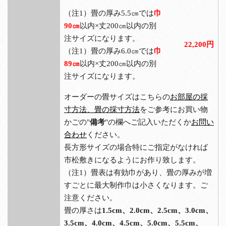
（注1）畳の厚み5.5㎝では
巾
90㎝
以内×丈200㎝以内の別
注サイズになります。
22,200円
（注1）畳の厚み6.0㎝では
巾
89㎝
以内×丈200㎝以内の別
注サイズになります。
オーダーの畳サイズはこちらの
お部屋の採
寸方法、畳の採寸方法
をご参考にお買い物
かごの"
備考
"の欄へご記入いただくか
お問い
合わせ
ください。
長方形サイズの場合特にご指定がなければ
市松敷きになるようにお作り致します。
（注1）畳表は有効巾があり、畳の厚みが増
すごとに最大制作巾は小さくなります。ご
注意ください。
畳の厚さは
1.5cm、2.0cm、2.5cm、3.0cm、
3.5cm、4.0cm、4.5cm、5.0cm、5.5cm、