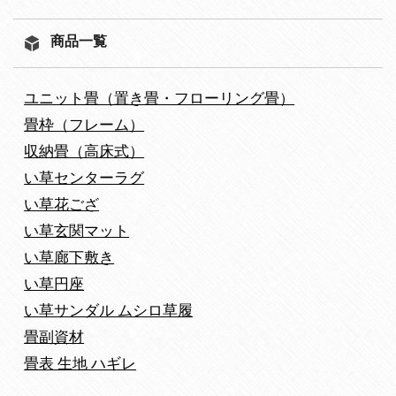
商品一覧
ユニット畳（置き畳・フローリング畳）
畳枠（フレーム）
収納畳（高床式）
い草センターラグ
い草花ござ
い草玄関マット
い草廊下敷き
い草円座
い草サンダル ムシロ草履
畳副資材
畳表 生地 ハギレ