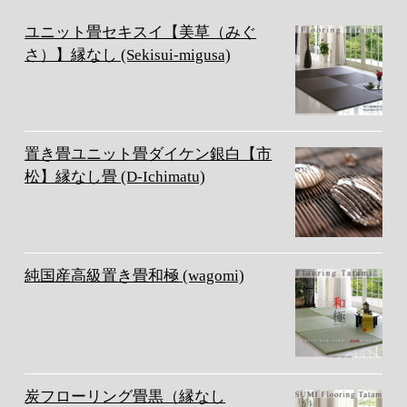
ユニット畳セキスイ【美草（みぐ
さ）】縁なし (Sekisui-migusa)
置き畳ユニット畳ダイケン銀白【市
松】縁なし畳 (D-Ichimatu)
純国産高級置き畳和極 (wagomi)
炭フローリング畳黒（縁なし