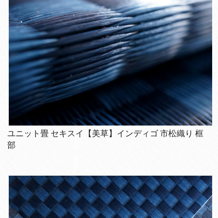
ユニット畳 セキスイ【美草】インディゴ 市松織り 框
部