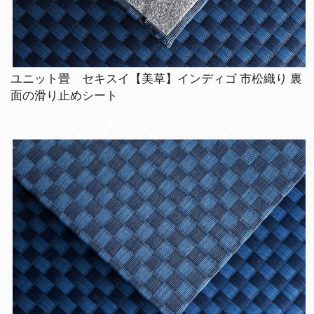
ユニット畳 セキスイ【美草】インディゴ 市松織り 裏
面の滑り止めシート