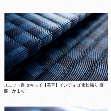
ユニット畳 セキスイ【美草】インディゴ 市松織り 框
部（かまち）