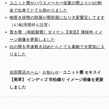
ユニット畳がハウスメーカー提案の畳より1/3の料
金で出来てとても助かりました
物置き状態の部屋が畳部屋になり大変重宝してます
（4.5帖用畳枠も設置）
置き畳 （和紙製畳）ダイケン【清流】薄桜色 イメ
ージ画像を更新しました
白の畳を早速敷き詰めたらとても素敵で大変気に入
りました
吉田畳店ホーム
お知らせ
ユニット畳 セキスイ
【美草】 インディゴ 市松織り イメージ画像を更新
しました