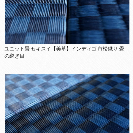
ユニット畳 セキスイ【美草】インディゴ 市松織り 畳
の継ぎ目