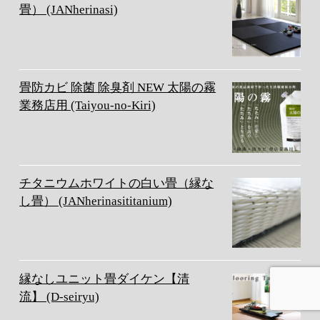
畳） (JANherinasi)
畳防カビ 除菌 除臭剤 NEW 太陽の霧
業務店用 (Taiyou-no-Kiri)
チタニウムホワイトの白い畳（縁な
し畳） (JANherinasititanium)
縁なしユニット畳ダイケン【清
流】 (D-seiryu)