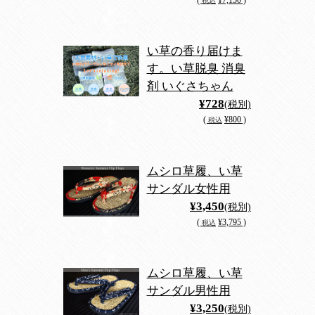
(
¥7,150 )
税込
い草の香り届けま
す。い草脱臭 消臭
剤 いぐさちゃん
¥728
(税別)
(
¥800 )
税込
ムシロ草履、い草
サンダル女性用
¥3,450
(税別)
(
¥3,795 )
税込
ムシロ草履、い草
サンダル男性用
¥3,250
(税別)