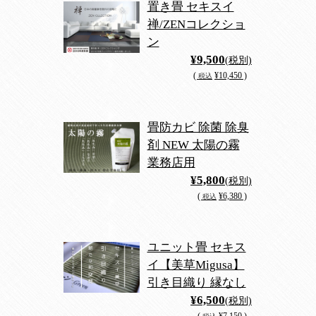
置き畳 セキスイ
禅/ZENコレクショ
ン
¥9,500
(税別)
(
¥10,450 )
税込
畳防カビ 除菌 除臭
剤 NEW 太陽の霧
業務店用
¥5,800
(税別)
(
¥6,380 )
税込
ユニット畳 セキス
イ【美草Migusa】
引き目織り 縁なし
¥6,500
(税別)