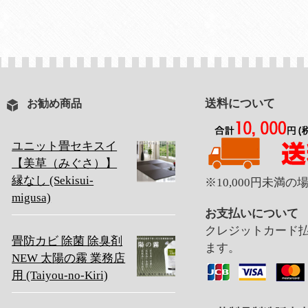
送料について
お勧め商品
ユニット畳セキスイ
【美草（みぐさ）】
縁なし (Sekisui-
※10,000円未満
migusa)
お支払いについて
クレジットカード
畳防カビ 除菌 除臭剤
ます。
NEW 太陽の霧 業務店
用 (Taiyou-no-Kiri)