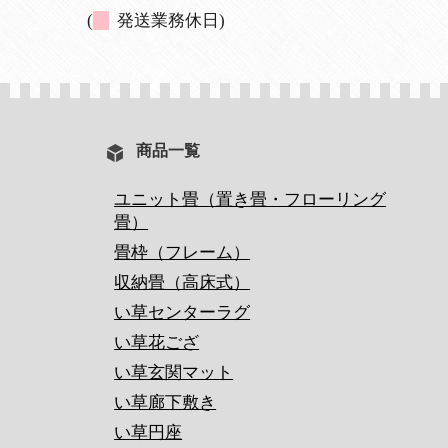
(
発送業務休日)
商品一覧
ユニット畳（置き畳・フローリング
畳）
畳枠（フレーム）
収納畳（高床式）
い草センターラグ
い草花ござ
い草玄関マット
い草廊下敷き
い草円座