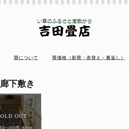
畳について
畳価格（新畳・表替え・裏返し）
廊下敷き
SOLD OUT
商品へのお問い合わせ