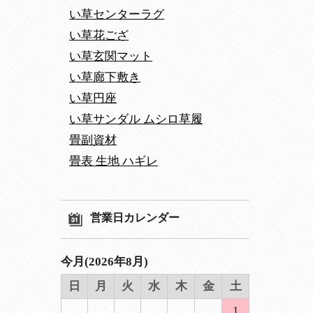
い草センターラグ
い草花ござ
い草玄関マット
い草廊下敷き
い草円座
い草サンダル ムシロ草履
畳副資材
畳表 生地 ハギレ
営業日カレンダー
今月(2026年8月)
日
月
火
水
木
金
土
1