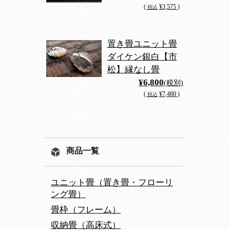
(
¥3,575 )
税込
置き畳ユニット畳
ダイケン銀白【市
松】縁なし畳
¥6,800
(税別)
(
¥7,480 )
税込
商品一覧
ユニット畳（置き畳・フローリ
ング畳）
畳枠（フレーム）
収納畳（高床式）