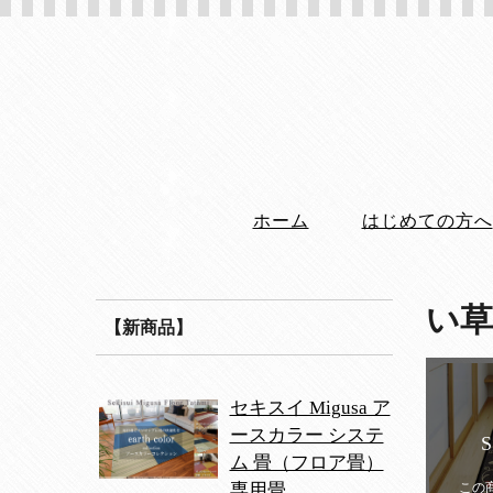
ホーム
はじめての方へ
い草
【新商品】
セキスイ Migusa ア
ースカラー システ
ム 畳（フロア畳）
この
専用畳