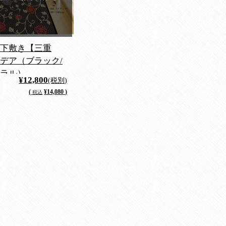
下敷き【三重
デア（ブラック/
ラル）
¥12,800
(税別)
(
¥14,080 )
税込