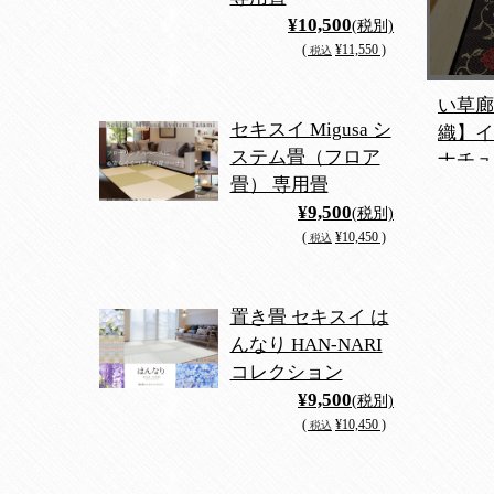
¥10,500
(税別)
(
¥11,550 )
税込
い草廊
セキスイ Migusa シ
織】イ
ステム畳（フロア
ナチュ
畳） 専用畳
¥9,500
(税別)
(
¥10,450 )
税込
置き畳 セキスイ は
んなり HAN-NARI
コレクション
¥9,500
(税別)
(
¥10,450 )
税込