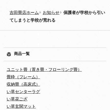
吉田畳店ホーム
お知らせ
保護者が学校から引い
てしまうと学校が荒れる
商品一覧
ユニット畳（置き畳・フローリング畳）
畳枠（フレーム）
収納畳（高床式）
い草センターラグ
い草花ござ
い草玄関マット