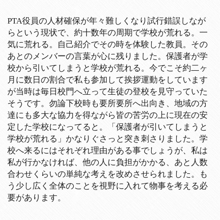
PTA役員の人材確保が年々難しくなり試行錯誤しなが
らという現状で、約十数年の周期で学校が荒れる。一
気に荒れる。自己紹介でその時を体験した教員。その
あとのメンバーの言葉が心に残りました。保護者が学
校から引いてしまうと学校が荒れる。今でこそ約二ヶ
月に数日の割合で私も参加して挨拶運動をしています
が当時は毎日校門へ立って生徒の登校を見守っていた
そうです。勿論下校時も要所要所へ出向き、地域の方
達にも多大な協力を得ながら皆の苦労の上に現在の安
定した学校になってると。「保護者が引いてしまうと
学校が荒れる」かなりぐさっと突き刺さりました。学
校へ来るにはそれぞれ理由がある事でしょうが、私は
私が行かなければ、他の人に負担がかかる、あと人数
合わせくらいの単純な考えを改めさせられました。も
う少し広く全体のことを視野に入れて物事を考える必
要があります。