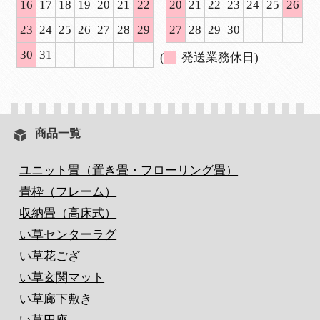
16
17
18
19
20
21
22
20
21
22
23
24
25
26
23
24
25
26
27
28
29
27
28
29
30
30
31
(
発送業務休日)
商品一覧
ユニット畳（置き畳・フローリング畳）
畳枠（フレーム）
収納畳（高床式）
い草センターラグ
い草花ござ
い草玄関マット
い草廊下敷き