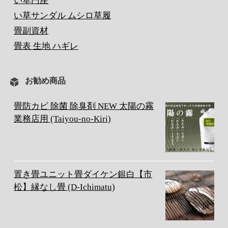
い草円座
い草サンダル ムシロ草履
畳副資材
畳表 生地 ハギレ
お勧め商品
畳防カビ 除菌 除臭剤 NEW 太陽の霧
業務店用 (Taiyou-no-Kiri)
置き畳ユニット畳ダイケン銀白【市
松】縁なし畳 (D-Ichimatu)