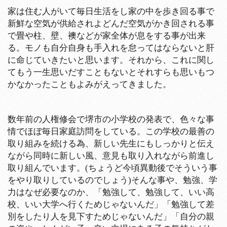
家は住む人がいて毎日生活をし家の中を歩き回る事で
新鮮な空気が供給されよどんだ空気がかき回される事
で畳や柱、壁、襖などが家全体が息をする事が出来
る。モノも自分自身も手入れを怠ってはならないと肝
に命じていきたいと思います。それから、これに関し
てもう一生思いだすこともないとそれすらも思いもつ
かなかったこともよみがえってきました。
数年前の人権修会で堺市の小学校の発表で、色々な事
情でほぼ毎日家庭訪問をしている。この学校の最善の
取り組みを続ける為、新しい先生にもしっかりと伝え
ながら同時に新しい風、意見も取り入れながら前進し
取り組んでいます。(ちょうど今頃異動後でそういう事
をやり取りしているのでしょう)そんな事や、勉強、学
力はなぜ必要なのか、「勉強して、勉強して、いい高
校、いい大学へ行くためじゃないんだ」「勉強して差
別をしたり人を見下すためじゃないんだ」「自分の親