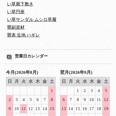
い草廊下敷き
い草円座
い草サンダル ムシロ草履
畳副資材
畳表 生地 ハギレ
営業日カレンダー
今月(2026年8月)
翌月(2026年9月)
日
月
火
水
木
金
土
日
月
火
水
木
金
土
1
1
2
3
4
5
2
3
4
5
6
7
8
6
7
8
9
10
11
12
9
10
11
12
13
14
15
13
14
15
16
17
18
19