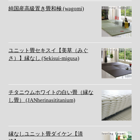
純国産高級置き畳和極 (wagomi)
ユニット畳セキスイ【美草（みぐ
さ）】縁なし (Sekisui-migusa)
チタニウムホワイトの白い畳（縁な
し畳） (JANherinasititanium)
縁なしユニット畳ダイケン【清