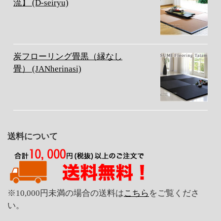
流】 (D-seiryu)
炭フローリング畳黒（縁なし
畳） (JANherinasi)
送料について
※10,000円未満の場合の送料は
こちら
をご覧くださ
い。