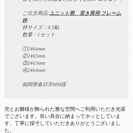
ご注文商品:
ユニット畳、置き畳用 フレーム
枠
枠サイズ：4.5帖
数量：1セット
①2464mm
②2465mm
③2463mm
④2464mm
福岡県春日市MM様
兜とお雛様が飾られた雅な空間へご利用いただき光栄
でございます。良い具合に納まってホッとしていま
す。丁寧に採寸していただきありがとうございまし
た。