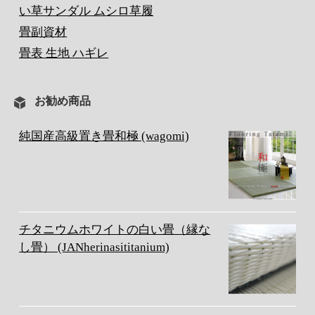
い草サンダル ムシロ草履
畳副資材
畳表 生地 ハギレ
お勧め商品
純国産高級置き畳和極 (wagomi)
チタニウムホワイトの白い畳（縁な
し畳） (JANherinasititanium)