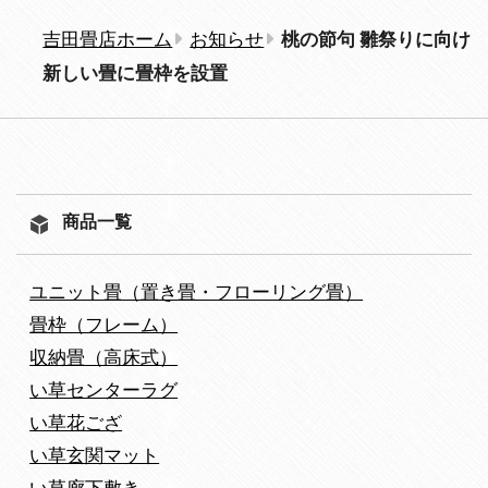
吉田畳店ホーム
お知らせ
桃の節句 雛祭りに向け
新しい畳に畳枠を設置
商品一覧
ユニット畳（置き畳・フローリング畳）
畳枠（フレーム）
収納畳（高床式）
い草センターラグ
い草花ござ
い草玄関マット