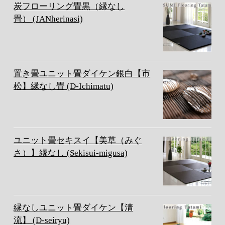
炭フローリング畳黒（縁なし
畳） (JANherinasi)
置き畳ユニット畳ダイケン銀白【市
松】縁なし畳 (D-Ichimatu)
ユニット畳セキスイ【美草（みぐ
さ）】縁なし (Sekisui-migusa)
縁なしユニット畳ダイケン【清
流】 (D-seiryu)