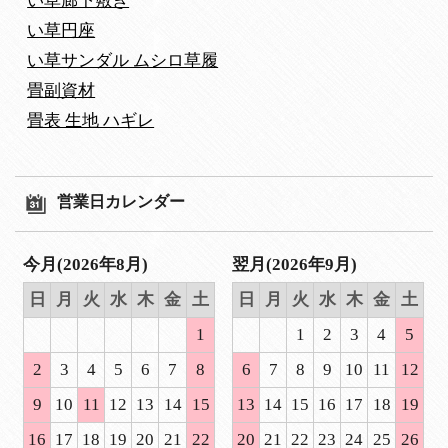
い草廊下敷き
い草円座
い草サンダル ムシロ草履
畳副資材
畳表 生地 ハギレ
営業日カレンダー
今月(2026年8月)
翌月(2026年9月)
日
月
火
水
木
金
土
日
月
火
水
木
金
土
1
1
2
3
4
5
2
3
4
5
6
7
8
6
7
8
9
10
11
12
9
10
11
12
13
14
15
13
14
15
16
17
18
19
16
17
18
19
20
21
22
20
21
22
23
24
25
26