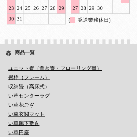
23
24
25
26
27
28
29
27
28
29
30
30
31
(
発送業務休日)
商品一覧
ユニット畳（置き畳・フローリング畳）
畳枠（フレーム）
収納畳（高床式）
い草センターラグ
い草花ござ
い草玄関マット
い草廊下敷き
い草円座