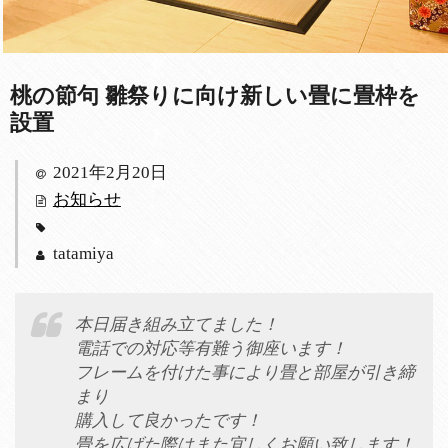
桃の節句 雛祭りに向け新しい畳に畳枠を
設置
2021年2月20日
お知らせ
tatamiya
本日届き組み立てました！
電話での対応等有難う御座います！
フレームを付けた事により畳と部屋が引き締
まり
購入して良かったです！
畳を広げた際はまた宜しくお願い致します！